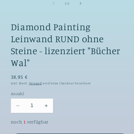
von
1
/
2
Diamond Painting
Leinwand RUND ohne
Steine - lizenziert "Bücher
Wal"
38,95 €
inkl. MwSt.
Versand
wird beim Checkout berechnet
Anzahl
Verringere
Erhöhe
die
die
Menge
Menge
noch
1
verfügbar
für
für