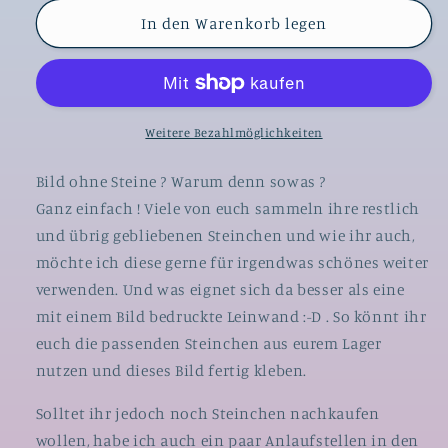
Diamond
Diamond
In den Warenkorb legen
Painting
Painting
Leinwand
Leinwand
RUND
RUND
ohne
ohne
Steine
Steine
-
-
Weitere Bezahlmöglichkeiten
lizenziert
lizenziert
&quot;Bücher
&quot;Bücher
Bild ohne Steine ? Warum denn sowas ?
Wal&quot;
Wal&quot;
Ganz einfach ! Viele von euch sammeln ihre restlich
und übrig gebliebenen Steinchen und wie ihr auch,
möchte ich diese gerne für irgendwas schönes weiter
verwenden. Und was eignet sich da besser als eine
mit einem Bild bedruckte Leinwand :-D . So könnt ihr
euch die passenden Steinchen aus eurem Lager
nutzen und dieses Bild fertig kleben.
Solltet ihr jedoch noch Steinchen nachkaufen
wollen, habe ich auch ein paar Anlaufstellen in den