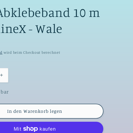
Abklebeband 10 m
nineX - Wale
nd
wird beim Checkout berechnet
Erhöhe
die
Menge
gbar
für
Diamond
Painting
In den Warenkorb legen
Washi
ebeband
Tape/Abklebeband
10