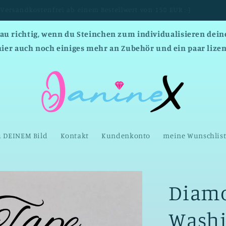
Versandkostenfrei ab einem Bestellwert von 150 EUR :-)
nau richtig, wenn du Steinchen zum individualisieren deine
hier auch noch einiges mehr an Zubehör und ein paar lizen
u DEINEM Bild
Kontakt
Kundenkonto
meine Wunschlis
Diamo
Wash