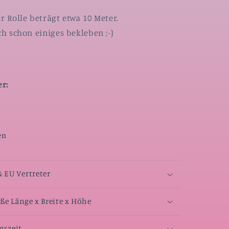
r Rolle beträgt etwa 10 Meter.
ch schon einiges bekleben ;-)
r:
en
& EU Vertreter
e Länge x Breite x Höhe
gszeit