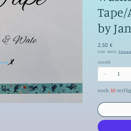
Tape/
by Ja
2,50 €
inkl. MwSt.
Versa
Anzahl
Verringere
die
Menge
noch
30
verfü
für
Diamond
Painting
Washi
Tape/Abkl
10