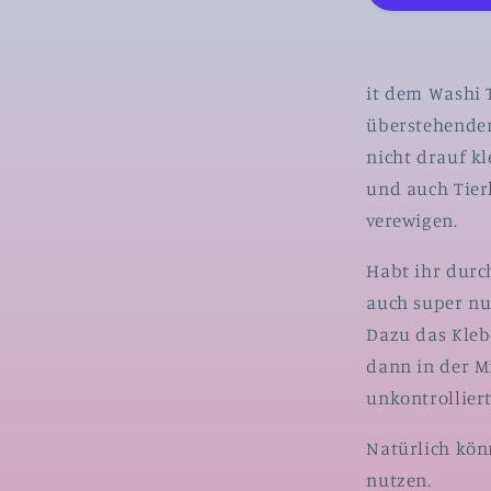
m
by
JanineX
-
it dem Washi 
Wale
überstehenden
nicht drauf k
und auch Tier
verewigen.
Habt ihr durc
auch super nu
Dazu das Kleb
dann in der Mi
unkontrolliert
Natürlich kön
nutzen.