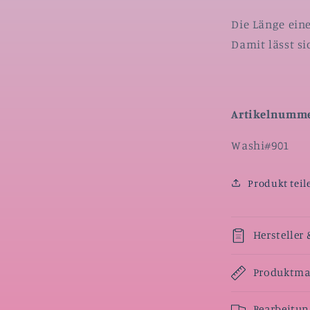
Die Länge eine
Damit lässt si
Artikelnumme
SKU:
Washi#901
Produkt teil
Hersteller 
Produktmaß
Bearbeitun