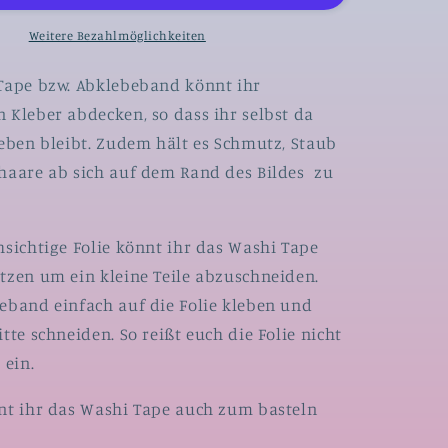
m
by
Weitere Bezahlmöglichkeiten
JanineX
-
Tape bzw. Abklebeband könnt ihr
Wale
 Kleber abdecken, so dass ihr selbst da
leben bleibt. Zudem hält es Schmutz, Staub
haare ab sich auf dem Rand des Bildes zu
hsichtige Folie könnt ihr das Washi Tape
tzen um ein kleine Teile abzuschneiden.
eband einfach auf die Folie kleben und
tte schneiden. So reißt euch die Folie nicht
 ein.
nt ihr das Washi Tape auch zum basteln