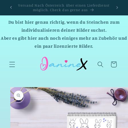
Direkt
Versandkostenfrei ab einem Bestellwert von 150 EUR
zum
:-)
Inhalt
Du bist hier genau richtig, wenn du Steinchen zum
individualisieren deiner Bilder suchst.
Aber es gibt hier auch noch einiges mehr an Zubehör und
ein paar lizenzierte Bilder.
Warenkorb
duktinformationen
ingen