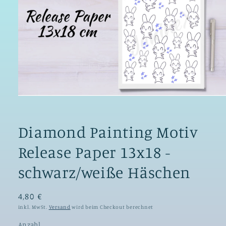
Medien
1
in
Modal
Diamond Painting Motiv
öffnen
Release Paper 13x18 -
schwarz/weiße Häschen
4,80 €
inkl. MwSt.
Versand
wird beim Checkout berechnet
Anzahl