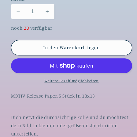
Verringere
Erhöhe
die
die
Menge
Menge
noch
20
verfügbar
für
für
Diamond
Diamond
In den Warenkorb legen
Painting
Painting
Motiv
Motiv
Release
Release
Paper
Paper
13x18
13x18
-
-
Weitere Bezahlmöglichkeiten
schwarz/weiße
schwarz/weiße
Häschen
Häschen
MOTIV Release Paper, 5 Stück in 13x18
Dich nervt die durchsichtige Folie und du möchtest
dein Bild in kleinen oder größeren Abschnitten
unterteilen.