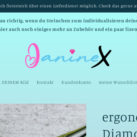
Versandkostenfrei ab einem Bestellwert von 150 EUR :-)
nau richtig, wenn du Steinchen zum individualisieren deine
hier auch noch einiges mehr an Zubehör und ein paar lizen
u DEINEM Bild
Kontakt
Kundenkonto
meine Wunschlis
ergon
Diamo