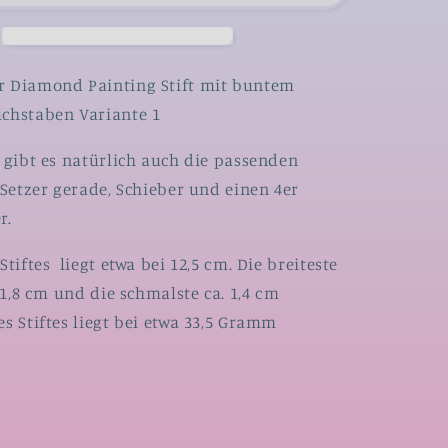
buntem
n
Innenleben
en
Buchstaben
Variante
 Diamond Painting Stift mit buntem
1
chstaben Variante 1
 gibt es natürlich auch die passenden
 Setzer gerade, Schieber und einen 4er
r.
Stiftes liegt etwa bei 12,5 cm. Die breiteste
a 1,8 cm und die schmalste ca. 1,4 cm
s Stiftes liegt bei etwa 33,5 Gramm