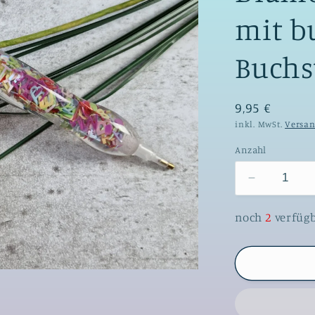
mit b
Buchs
9,95 €
inkl. MwSt.
Versa
Anzahl
Verringere
die
Menge
noch
2
verfüg
für
ergonomis
Diamond
Painting
Stift
mit