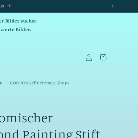
r Bilder suchst.
zierte Bilder.
Einloggen
Warenkorb
te
COUPONS für fremde Shops
omischer
nd Painting Stift