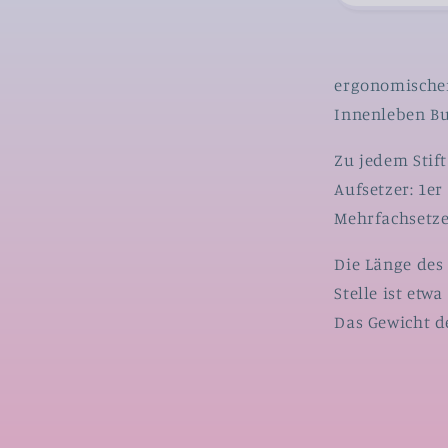
buntem
Innenlebe
Buchstab
Variante
ergonomischer
1
Innenleben Bu
Zu jedem Stift
Aufsetzer: 1er
Mehrfachsetze
Die Länge des 
Stelle ist etw
Das Gewicht de