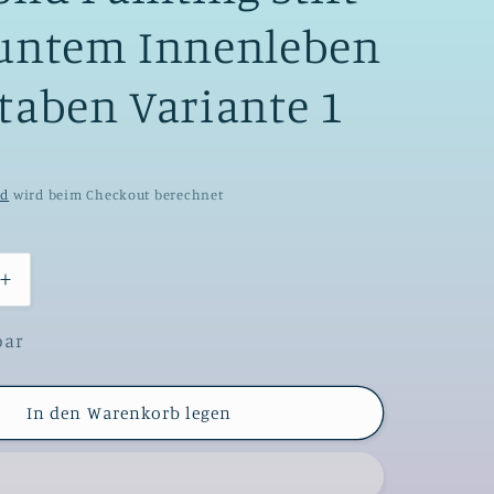
untem Innenleben
taben Variante 1
nd
wird beim Checkout berechnet
Erhöhe
die
Menge
bar
für
cher
ergonomischer
Diamond
In den Warenkorb legen
Painting
Stift
mit