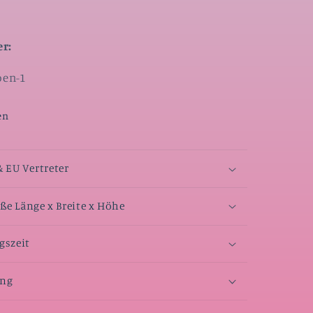
r:
ben-1
en
& EU Vertreter
e Länge x Breite x Höhe
gszeit
ang