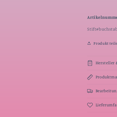
Artikelnumme
SKU:
Stift#buchsta
Produkt teil
Hersteller 
Produktmaß
Bearbeitun
Lieferumf