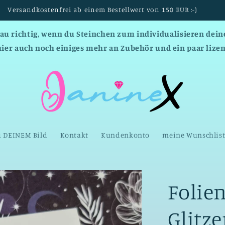
Versandkostenfrei ab einem Bestellwert von 150 EUR :-)
nau richtig, wenn du Steinchen zum individualisieren deine
hier auch noch einiges mehr an Zubehör und ein paar lizen
u DEINEM Bild
Kontakt
Kundenkonto
meine Wunschlis
Folie
Glitz