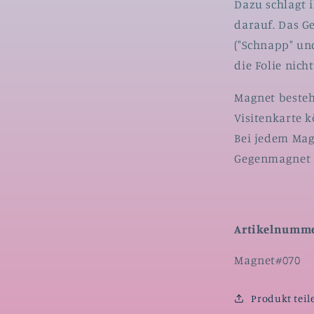
Dazu schlagt 
darauf. Das G
("Schnapp" un
die Folie nich
Magnet besteh
Visitenkarte 
Bei jedem Mag
Gegenmagnet 
Artikelnumme
SKU:
Magnet#070
Produkt teil