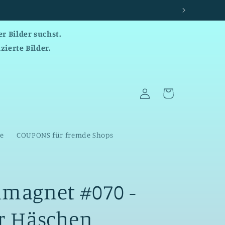
r Bilder suchst.
zierte Bilder.
Einloggen
Warenkorb
te
COUPONS für fremde Shops
nmagnet #070 -
er Häschen