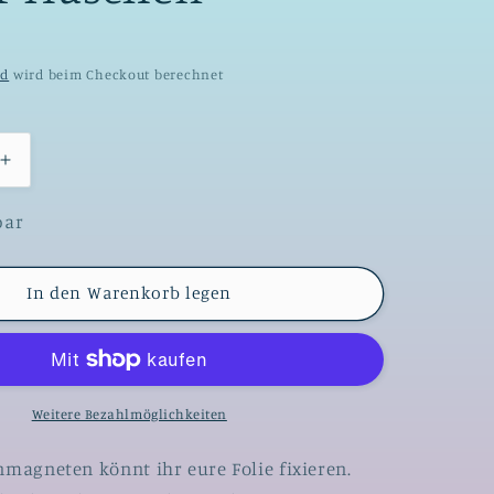
nd
wird beim Checkout berechnet
Erhöhe
die
Menge
bar
für
net
Folienmagnet
#070
In den Warenkorb legen
-
Glitzer
Häschen
Weitere Bezahlmöglichkeiten
nmagneten könnt ihr eure Folie fixieren.