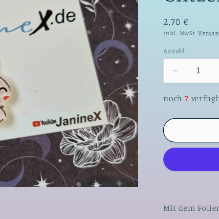
2,70 €
inkl. MwSt.
Versa
Anzahl
Verringere
die
Menge
noch
7
verfüg
für
Folienmag
#070
-
Glitzer
Häschen
Mit dem Folie