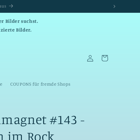
r Bilder suchst.
zierte Bilder.
Einloggen
Warenkorb
te
COUPONS für fremde Shops
nmagnet #143 -
n im Rock