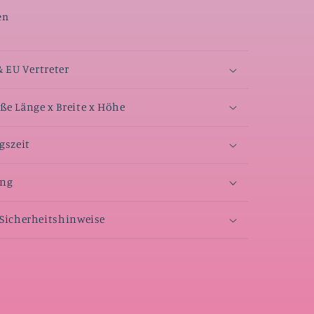
en
& EU Vertreter
e Länge x Breite x Höhe
gszeit
ang
Sicherheitshinweise