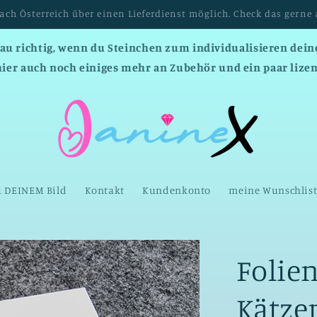
Versandkostenfrei ab einem Bestellwert von 150 EUR :-)
nau richtig, wenn du Steinchen zum individualisieren deine
hier auch noch einiges mehr an Zubehör und ein paar lizen
u DEINEM Bild
Kontakt
Kundenkonto
meine Wunschlis
Folie
Kätze