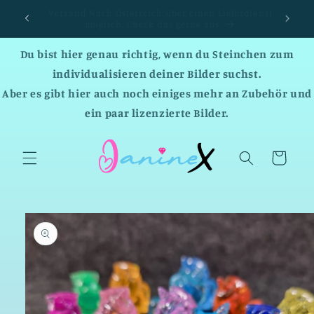
Direkt
Versandkostenfrei ab einem Bestellwert von 150 EUR
zum
:-)
Inhalt
Du bist hier genau richtig, wenn du Steinchen zum
individualisieren deiner Bilder suchst.
Aber es gibt hier auch noch einiges mehr an Zubehör und
ein paar lizenzierte Bilder.
Warenkorb
duktinformationen
ingen