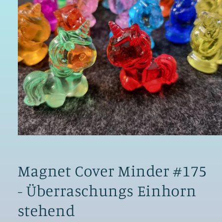
Medien
1
in
Modal
Magnet Cover Minder #175
öffnen
- Überraschungs Einhorn
stehend