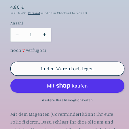
4,80 €
inkl. MwSt.
Versand
wird beim Checkout berechnet
Anzahl
Verringere
Erhöhe
die
die
Menge
Menge
noch
7
verfügbar
für
für
Magnet
Magnet
In den Warenkorb legen
Cover
Cover
Minder
Minder
#175
#175
-
-
Überraschungs
Überraschungs
Einhorn
Einhorn
Weitere Bezahlmöglichkeiten
stehend
stehend
Mit dem Magenten (Coverminder) könnt ihr eure
Folie fixieren. Dazu schlagt ihr die Folie um und